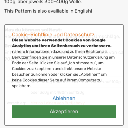
100g, aber jeweils 300-400g Wolle.
This Pattern is also availiable in English!
Was du können solltest:
Cookie-Richtlinie und Datenschutz
Rechte und Linke Maschen, Lacemuster, Umschläge,
Diese Website verwendet Cookies von Google
Größenangaben:
Analytics um Ihren Seitenbesuch zu verbessern.
–
nähere Informationen dazu und zu Ihren Rechten als
Er hat eine Höhe von 40-50 cm und eine Breite von ca
Benutzer finden Sie in unserer Datenschutzerklärung am
90cm, je nach Wollwahl
Ende der Seite. Klicken Sie auf „Ich stimme zu“, um
Cookies zu akzeptieren und direkt unsere Website
besuchen zu können oder klicken sie „Ablehnen“ um
keine Cookies dieser Seite auf ihrem Computer zu
Material:
300 - 400g Wolle mit einer LL von 400m auf 100g
speichern.
oder 360g mit 480m auf 120g
Ablehnen
Vorschlag:
Merino Leinen von Buttjebeyy
Akzeptieren