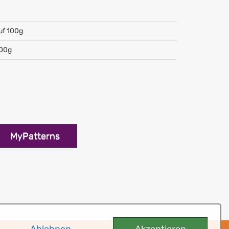
uf 100g
100g
MyPatterns